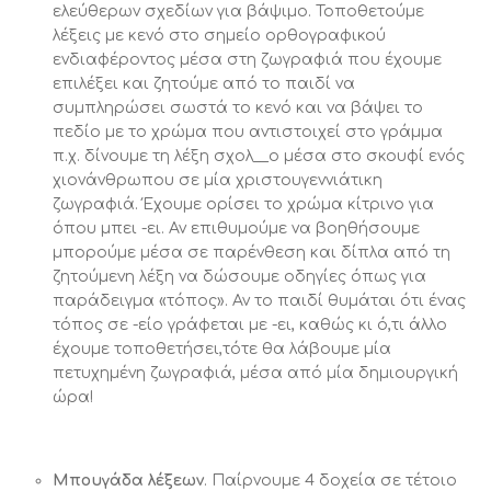
ελεύθερων σχεδίων για βάψιμο. Τοποθετούμε
λέξεις με κενό στο σημείο ορθογραφικού
ενδιαφέροντος μέσα στη ζωγραφιά που έχουμε
επιλέξει και ζητούμε από το παιδί να
συμπληρώσει σωστά το κενό και να βάψει το
πεδίο με το χρώμα που αντιστοιχεί στο γράμμα
π.χ. δίνουμε τη λέξη σχολ__ο μέσα στο σκουφί ενός
χιονάνθρωπου σε μία χριστουγεννιάτικη
ζωγραφιά. Έχουμε ορίσει το χρώμα κίτρινο για
όπου μπει -ει. Αν επιθυμούμε να βοηθήσουμε
μπορούμε μέσα σε παρένθεση και δίπλα από τη
ζητούμενη λέξη να δώσουμε οδηγίες όπως για
παράδειγμα «τόπος». Αν το παιδί θυμάται ότι ένας
τόπος σε -είο γράφεται με -ει, καθώς κι ό,τι άλλο
έχουμε τοποθετήσει,τότε θα λάβουμε μία
πετυχημένη ζωγραφιά, μέσα από μία δημιουργική
ώρα!
Μπουγάδα λέξεων
. Παίρνουμε 4 δοχεία σε τέτοιο