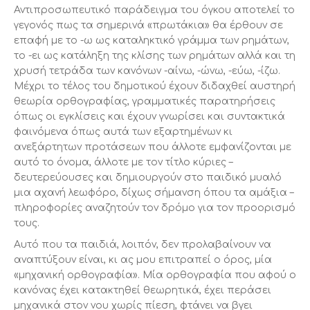
Αντιπροσωπευτικό παράδειγμα του όγκου αποτελεί το
γεγονός πως τα σημερινά «πρωτάκια» θα έρθουν σε
επαφή με το -ω ως καταληκτικό γράμμα των ρημάτων,
το -ει ως κατάληξη της κλίσης των ρημάτων αλλά και τη
χρυσή τετράδα των κανόνων -αίνω, -ώνω, -εύω, -ίζω.
Μέχρι το τέλος του δημοτικού έχουν διδαχθεί αυστηρή
θεωρία ορθογραφίας, γραμματικές παρατηρήσεις
όπως οι εγκλίσεις και έχουν γνωρίσει και συντακτικά
φαινόμενα όπως αυτά των εξαρτημένων κι
ανεξάρτητων προτάσεων που άλλοτε εμφανίζονται με
αυτό το όνομα, άλλοτε με τον τίτλο κύριες –
δευτερεύουσες και δημιουργούν στο παιδικό μυαλό
μια αχανή λεωφόρο, δίχως σήμανση όπου τα αμάξια –
πληροφορίες αναζητούν τον δρόμο για τον προορισμό
τους.
Αυτό που τα παιδιά, λοιπόν, δεν προλαβαίνουν να
αναπτύξουν είναι, κι ας μου επιτραπεί ο όρος, μία
«μηχανική ορθογραφία». Μία ορθογραφία που αφού ο
κανόνας έχει κατακτηθεί θεωρητικά, έχει περάσει
μηχανικά στον νου χωρίς πίεση, φτάνει να βγει