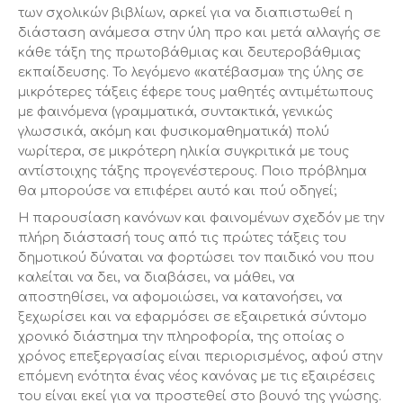
των σχολικών βιβλίων, αρκεί για να διαπιστωθεί η
διάσταση ανάμεσα στην ύλη προ και μετά αλλαγής σε
κάθε τάξη της πρωτοβάθμιας και δευτεροβάθμιας
εκπαίδευσης. Το λεγόμενο «κατέβασμα» της ύλης σε
μικρότερες τάξεις έφερε τους μαθητές αντιμέτωπους
με φαινόμενα (γραμματικά, συντακτικά, γενικώς
γλωσσικά, ακόμη και φυσικομαθηματικά) πολύ
νωρίτερα, σε μικρότερη ηλικία συγκριτικά με τους
αντίστοιχης τάξης προγενέστερους. Ποιο πρόβλημα
θα μπορούσε να επιφέρει αυτό και πού οδηγεί;
Η παρουσίαση κανόνων και φαινομένων σχεδόν με την
πλήρη διάστασή τους από τις πρώτες τάξεις του
δημοτικού δύναται να φορτώσει τον παιδικό νου που
καλείται να δει, να διαβάσει, να μάθει, να
αποστηθίσει, να αφομοιώσει, να κατανοήσει, να
ξεχωρίσει και να εφαρμόσει σε εξαιρετικά σύντομο
χρονικό διάστημα την πληροφορία, της οποίας ο
χρόνος επεξεργασίας είναι περιορισμένος, αφού στην
επόμενη ενότητα ένας νέος κανόνας με τις εξαιρέσεις
του είναι εκεί για να προστεθεί στο βουνό της γνώσης.