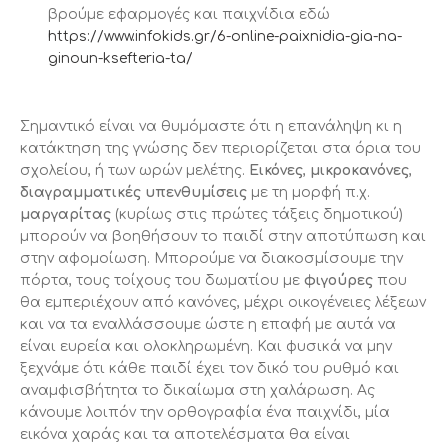
βρούμε εφαρμογές και παιχνίδια εδώ
https://www.infokids.gr/6-online-paixnidia-gia-na-
ginoun-ksefteria-ta/
Σημαντικό είναι να θυμόμαστε ότι η επανάληψη κι η
κατάκτηση της γνώσης δεν περιορίζεται στα όρια του
σχολείου, ή των ωρών μελέτης.
Εικόνες
,
μικροκανόνες
,
διαγραμματικές υπενθυμίσεις
με τη μορφή π.χ.
μαργαρίτας
(κυρίως στις πρώτες τάξεις δημοτικού)
μπορούν να βοηθήσουν το παιδί στην αποτύπωση και
στην αφομοίωση. Μπορούμε να διακοσμίσουμε την
πόρτα, τους τοίχους του δωματίου με
φιγούρες
που
θα εμπεριέχουν από κανόνες, μέχρι οικογένειες λέξεων
και να τα εναλλάσσουμε ώστε η επαφή με αυτά να
είναι ευρεία και ολοκληρωμένη. Και φυσικά να μην
ξεχνάμε ότι κάθε παιδί έχει τον δικό του ρυθμό και
αναμφισβήτητα το δικαίωμα στη χαλάρωση. Ας
κάνουμε λοιπόν την ορθογραφία ένα παιχνίδι, μία
εικόνα χαράς και τα αποτελέσματα θα είναι