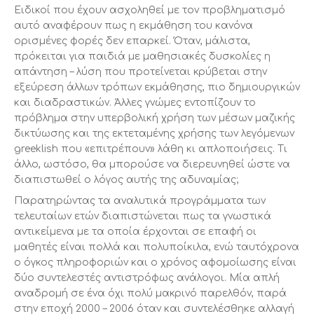
Ειδικοί που έχουν ασχοληθεί με τον προβληματισμό
αυτό αναφέρουν πως η εκμάθηση του κανόνα
ορισμένες φορές δεν επαρκεί. Όταν, μάλιστα,
πρόκειται για παιδιά με μαθησιακές δυσκολίες η
απάντηση – λύση που προτείνεται κρύβεται στην
εξεύρεση άλλων τρόπων εκμάθησης, πιο δημιουργικών
και διαδραστικών. Άλλες γνώμες εντοπίζουν το
πρόβλημα στην υπερβολική χρήση των μέσων μαζικής
δικτύωσης και της εκτεταμένης χρήσης των λεγόμενων
greeklish που «επιτρέπουν» λάθη κι απλοποιήσεις. Τι
άλλο, ωστόσο, θα μπορούσε να διερευνηθεί ώστε να
διαπιστωθεί ο λόγος αυτής της αδυναμίας;
Παρατηρώντας τα αναλυτικά προγράμματα των
τελευταίων ετών διαπιστώνεται πως τα γνωστικά
αντικείμενα με τα οποία έρχονται σε επαφή οι
μαθητές είναι πολλά και πολυποίκιλα, ενώ ταυτόχρονα
ο όγκος πληροφοριών και ο χρόνος αφομοίωσης είναι
δύο συντελεστές αντιστρόφως ανάλογοι. Μία απλή
αναδρομή σε ένα όχι πολύ μακρινό παρελθόν, παρά
στην εποχή 2000 – 2006 όταν και συντελέσθηκε αλλαγή