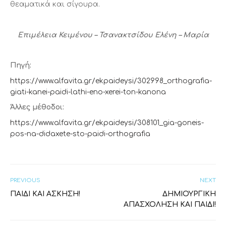
θεαματικά και σίγουρα.
Επιμέλεια Κειμένου – Τσανακτσίδου Ελένη – Μαρία
Πηγή:
https://www.alfavita.gr/ekpaideysi/302998_orthografia-
giati-kanei-paidi-lathi-eno-xerei-ton-kanona
Άλλες μέθοδοι:
https://www.alfavita.gr/ekpaideysi/308101_gia-goneis-
pos-na-didaxete-sto-paidi-orthografia
PREVIOUS
NEXT
ΠΑΙΔΊ ΚΑΙ ΆΣΚΗΣΗ!
ΔΗΜΙΟΥΡΓΙΚΉ
ΑΠΑΣΧΌΛΗΣΗ ΚΑΙ ΠΑΙΔΊ!