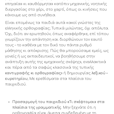
«πηγαία» κι «αυθόρμητα» κατόπιν μηχανικής, νοητικής
διεργασίας στο χέρι, στο χαρτί, όπως οι κινήσεις που
κάνουμε ως από συνήθεια.
Είναι επομένως τα παιδιά αυτά κακοί γνώστες της
ελληνικής ορθογραφίας; Τυπικά μιλώντας, όχι απόλυτα.
Όχι, διότι αν ερωτηθούν, όπως αναφέρθηκε, επί τόπου
γνωρίζουν την απάντηση και διορθώνουν τον εαυτό
τους – το καθένα με τον δικό του πάντα ρυθμό
μάθησης κι απόκρισης. Πώς θα μπορούσαμε εμείς, ως
γονείς ή ως εκπαιδευτικοί, να βοηθήσουμε στην
ανάπτυξη αυτής της «μηχανικής σκέψης», εναλλακτικά
και πέρα από τα σαφώς κλασσικά της τυπικής
«αντιγραφής κι ορθογραφίας
» ή δημιουργίας
λεξικού –
ευρετηρίου
; Με ερεθίσματα στα πλαίσια του
παιχνιδιού.
Προσαρμογή του παιχνιδιού «Τι σκέφτομαι» στα
πλαίσια της γραμματικής
. Μην ξεχνάτε ότι η
ορθογραφία είναι άμεσα συνδεδεμένη με τη