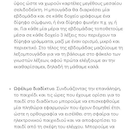
ύψος ώστε να χωρούν καρτέλες μεγέθους μεσαίου
σελιδοδείκτη. Η μπουγάδα θα διαρκέσει μία
εβδομάδα και σε κάθε δοχείο γράφουμε ένα
δίψηφο σύμφωνο, ή ένα δίψηφο φωνήεν π.χ. γγ, ή
αι. Για κάθε μία μέρα της εβδομάδας τοποθετούμε
μέσα σε κάθε δοχείο 3 λέξεις που περιέχουν τα
δίψηφα γράμματα, μαζί με έναν ορισμό, μικρό και
περιεκτικό. Στο τέλος της εβδομάδας μαζεύουμε τη
λεξομπουγάδα για να τη βάλουμε στο φάκελο των
γνωστών λέξεων, αφού πρώτα ελέγξουμε αν την
«καθαρίσαμε», δηλαδή τη μάθαμε καλά.
Ωφέλιμο διαδίκτυο
. Συνδυάζοντας την επανάληψη,
το παιχνίδι και τις ώρες που έχουμε ορίσει για το
παιδί στο διαδίκτυο μπορούμε να επισκεφθούμε
μία πληθώρα εφαρμογών που έχουν δομηθεί έτσι
ώστε η ορθογραφία να εισέλθει στη σφαίρα του
ηλεκτρονικού παιχνιδιού και να αποφορτίσει το
παιδί από τη σκέψη του ελέγχου. Μπορούμε να