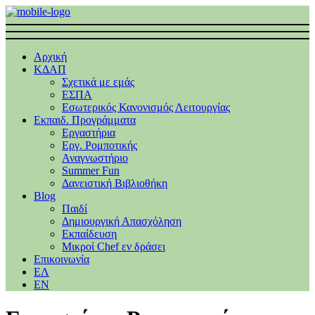
Αρχική
ΚΔΑΠ
Σχετικά με εμάς
ΕΣΠΑ
Εσωτερικός Κανονισμός Λειτουργίας
Εκπαιδ. Προγράμματα
Εργαστήρια
Εργ. Ρομποτικής
Αναγνωστήριο
Summer Fun
Δανειστική Βιβλιοθήκη
Blog
Παιδί
Δημιουργική Απασχόληση
Εκπαίδευση
Μικροί Chef εν δράσει
Επικοινωνία
ΕΛ
EΝ