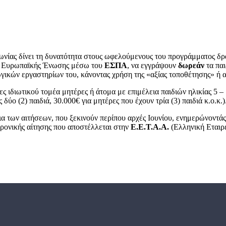
νωνίας δίνει τη δυνατότητα στους ωφελούμενους του προγράμματος δ
ης Ευρωπαϊκής Ένωσης μέσω του
ΕΣΠΑ
, να εγγράψουν
δωρεάν
τα παι
γικών εργαστηρίων του, κάνοντας χρήση της «αξίας τοποθέτησης» ή 
 ιδιωτικού τομέα μητέρες ή άτομα με επιμέλεια παιδιών ηλικίας 5 –
ύο (2) παιδιά, 30.000€ για μητέρες που έχουν τρία (3) παιδιά κ.ο.κ.)
ια των αιτήσεων, που ξεκινούν περίπου αρχές Ιουνίου, ενημερώνοντάς
ρονικής αίτησης που αποστέλλεται στην
Ε.Ε.Τ.Α.Α.
(Ελληνική Εταιρ