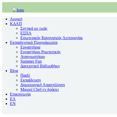
Αρχική
ΚΔΑΠ
Σχετικά με εμάς
ΕΣΠΑ
Εσωτερικός Κανονισμός Λειτουργίας
Εκπαιδευτικά Προγράμματα
Εργαστήρια
Εργαστήριο Ρομποτικής
Αναγνωστήριο
Summer Fun
Δανειστική Βιβλιοθήκη
Blog
Παιδί
Εκπαίδευση
Δημιουργική Απασχόληση
Μικροί Chef εν δράσει
Επικοινωνία
ΕΛ
EΝ