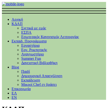
Αρχική
ΚΔΑΠ
Σχετικά με εμάς
ΕΣΠΑ
Εσωτερικός Κανονισμός Λειτουργίας
Εκπαιδ. Προγράμματα
Εργαστήρια
Εργ. Ρομποτικής
Αναγνωστήριο
Summer Fun
Δανειστική Βιβλιοθήκη
Blog
Παιδί
Δημιουργική Απασχόληση
Εκπαίδευση
Μικροί Chef εν δράσει
Επικοινωνία
ΕΛ
EΝ