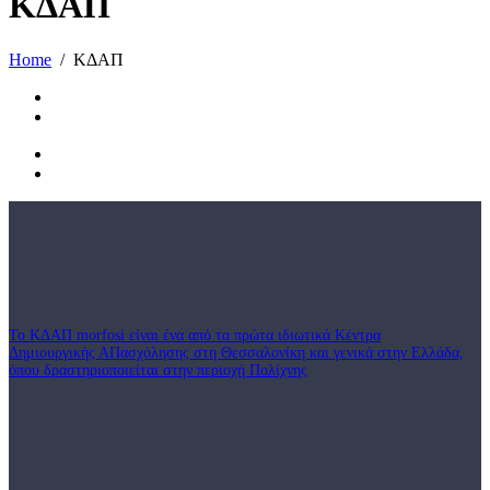
ΚΔΑΠ
Home
ΚΔΑΠ
Το ΚΔΑΠ morfosi είναι ένα από τα πρώτα ιδιωτικά Κέντρα
Δημιουργικής ΑΠασχόλησης στη Θεσσαλονίκη και γενικά στην Ελλάδα,
όπου δραστηριοποιείται στην περιοχή Πολίχνης