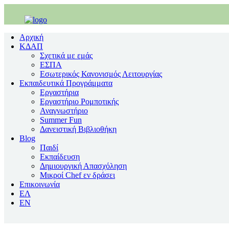
Αρχική
ΚΔΑΠ
Σχετικά με εμάς
ΕΣΠΑ
Εσωτερικός Κανονισμός Λειτουργίας
Εκπαιδευτικά Προγράμματα
Εργαστήρια
Εργαστήριο Ρομποτικής
Αναγνωστήριο
Summer Fun
Δανειστική Βιβλιοθήκη
Blog
Παιδί
Εκπαίδευση
Δημιουργική Απασχόληση
Μικροί Chef εν δράσει
Επικοινωνία
ΕΛ
EΝ