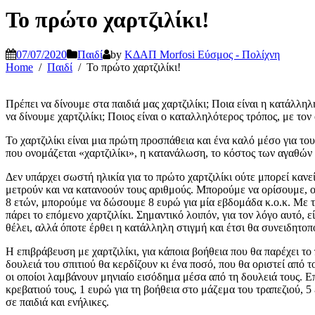
Το πρώτο χαρτζιλίκι!
07/07/2020
Παιδί
by
ΚΔΑΠ Morfosi Εύσμος - Πολίχνη
Home
Παιδί
Το πρώτο χαρτζιλίκι!
Πρέπει να δίνουμε στα παιδιά μας χαρτζιλίκι; Ποια είναι η κατάλλη
να δίνουμε χαρτζιλίκι; Ποιος είναι ο καταλληλότερος τρόπος, με τον
Το χαρτζιλίκι είναι μια πρώτη προσπάθεια και ένα καλό μέσο για το
που ονομάζεται «χαρτζιλίκι», η κατανάλωση, το κόστος των αγαθών
Δεν υπάρχει σωστή ηλικία για το πρώτο χαρτζιλίκι ούτε μπορεί κανεί
μετρούν και να κατανοούν τους αριθμούς. Μπορούμε να ορίσουμε, ο κ
8 ετών, μπορούμε να δώσουμε 8 ευρώ για μία εβδομάδα κ.ο.κ. Με το
πάρει το επόμενο χαρτζιλίκι. Σημαντικό λοιπόν, για τον λόγο αυτό, 
θέλει, αλλά όποτε έρθει η κατάλληλη στιγμή και έτσι θα συνειδητο
Η επιβράβευση με χαρτζιλίκι, για κάποια βοήθεια που θα παρέχει το 
δουλειά του σπιτιού θα κερδίζουν κι ένα ποσό, που θα οριστεί από τ
οι οποίοι λαμβάνουν μηνιαίο εισόδημα μέσα από τη δουλειά τους. Επ
κρεβατιού τους, 1 ευρώ για τη βοήθεια στο μάζεμα του τραπεζιού, 5
σε παιδιά και ενήλικες.