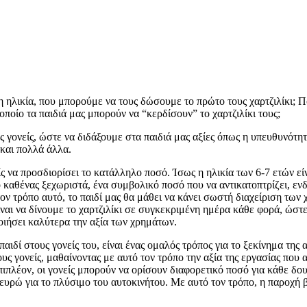
λη ηλικία, που μπορούμε να τους δώσουμε το πρώτο τους χαρτζιλίκι; Π
 οποίο τα παιδιά μας μπορούν να “κερδίσουν” το χαρτζιλίκι τους;
υς γονείς, ώστε να διδάξουμε στα παιδιά μας αξίες όπως η υπευθυνότη
 και πολλά άλλα.
ς να προσδιορίσει το κατάλληλο ποσό. Ίσως η ηλικία των 6-7 ετών είν
αθένας ξεχωριστά, ένα συμβολικό ποσό που να αντικατοπτρίζει, ενδεχ
ν τρόπο αυτό, το παιδί μας θα μάθει να κάνει σωστή διαχείριση των
είναι να δίνουμε το χαρτζιλίκι σε συγκεκριμένη ημέρα κάθε φορά, ώστ
ποιήσει καλύτερα την αξία των χρημάτων.
παιδί στους γονείς του, είναι ένας ομαλός τρόπος για το ξεκίνημα τη
ους γονείς, μαθαίνοντας με αυτό τον τρόπο την αξία της εργασίας που
ιπλέον, οι γονείς μπορούν να ορίσουν διαφορετικό ποσό για κάθε δου
 ευρώ για το πλύσιμο του αυτοκινήτου. Με αυτό τον τρόπο, η παροχή 