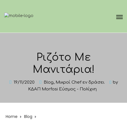
Ριζότο Με
Μανιτάρια!
19/11/2020
Blog
,
Μικροί Chef εν δράσει
by
ΚΔΑΠ Morfosi Εύσμος - Πολίχνη
Home
Blog
Ριζότο Με Μανιτάρια!