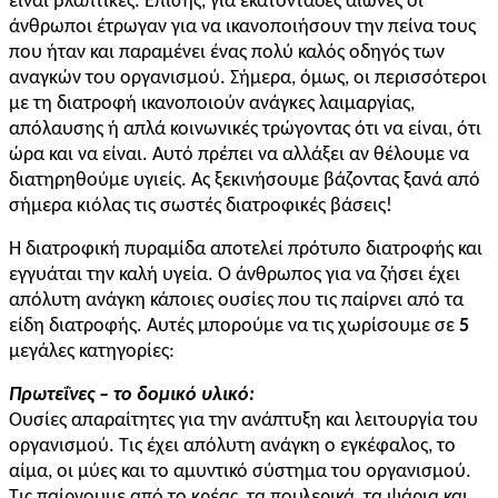
είναι βλαπτικές. Επίσης, για εκατοντάδες αιώνες οι
άνθρωποι έτρωγαν για να ικανοποιήσουν την πείνα τους
που ήταν και παραμένει ένας πολύ καλός οδηγός των
αναγκών του οργανισμού. Σήμερα, όμως, οι περισσότεροι
με τη διατροφή ικανοποιούν ανάγκες λαιμαργίας,
απόλαυσης ή απλά κοινωνικές τρώγοντας ότι να είναι, ότι
ώρα και να είναι. Αυτό πρέπει να αλλάξει αν θέλουμε να
διατηρηθούμε υγιείς. Ας ξεκινήσουμε βάζοντας ξανά από
σήμερα κιόλας τις σωστές διατροφικές βάσεις!
Η διατροφική πυραμίδα αποτελεί πρότυπο διατροφής και
εγγυάται την καλή υγεία. Ο άνθρωπος για να ζήσει έχει
απόλυτη ανάγκη κάποιες ουσίες που τις παίρνει από τα
είδη διατροφής. Αυτές μπορούμε να τις χωρίσουμε σε
5
μεγάλες κατηγορίες:
Πρωτεΐνες – το δομικό υλικό:
Ουσίες απαραίτητες για την ανάπτυξη και λειτουργία του
οργανισμού. Τις έχει απόλυτη ανάγκη ο εγκέφαλος, το
αίμα, οι μύες και το αμυντικό σύστημα του οργανισμού.
Τις παίρνουμε από το κρέας, τα πουλερικά, τα ψάρια και