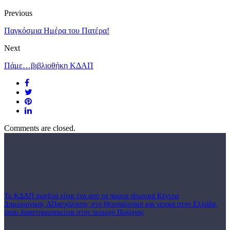
Previous
Παγκόσμια Ημέρα του Πατέρα!
Next
Πάμε…βιβλιοθήκη ΚΔΑΠ
Comments are closed.
Το ΚΔΑΠ morfosi είναι ένα από τα πρώτα ιδιωτικά Κέντρα
Δημιουργικής ΑΠασχόλησης στη Θεσσαλονίκη και γενικά στην Ελλάδα,
όπου δραστηριοποιείται στην περιοχή Πολίχνης