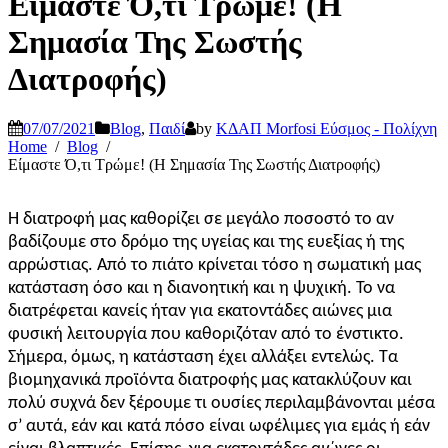
Είμαστε Ό,τι Τρώμε! (Η
Σημασία Της Σωστής
Διατροφής)
07/07/2021
Blog
,
Παιδί
by
ΚΔΑΠ Morfosi Εύσμος - Πολίχνη
Home
Blog
Είμαστε Ό,τι Τρώμε! (Η Σημασία Της Σωστής Διατροφής)
Η διατροφή μας καθορίζει σε μεγάλο ποσοστό το αν
βαδίζουμε στο δρόμο της υγείας και της ευεξίας ή της
αρρώστιας. Από το πιάτο κρίνεται τόσο η σωματική μας
κατάσταση όσο και η διανοητική και η ψυχική. Το να
διατρέφεται κανείς ήταν για εκατοντάδες αιώνες μια
φυσική λειτουργία που καθοριζόταν από το ένστικτο.
Σήμερα, όμως, η κατάσταση έχει αλλάξει εντελώς. Τα
βιομηχανικά προϊόντα διατροφής μας κατακλύζουν και
πολύ συχνά δεν ξέρουμε τι ουσίες περιλαμβάνονται μέσα
σ’ αυτά, εάν και κατά πόσο είναι ωφέλιμες για εμάς ή εάν