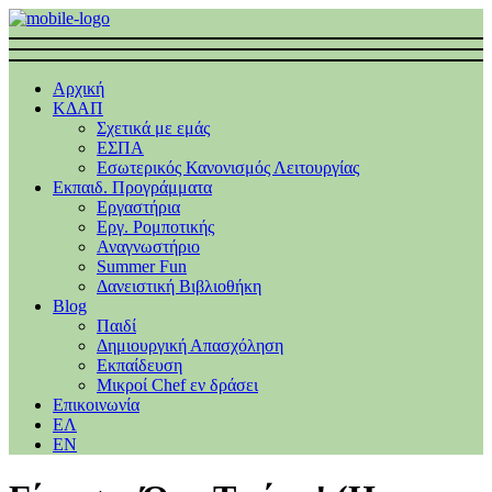
Αρχική
ΚΔΑΠ
Σχετικά με εμάς
ΕΣΠΑ
Εσωτερικός Κανονισμός Λειτουργίας
Εκπαιδ. Προγράμματα
Εργαστήρια
Εργ. Ρομποτικής
Αναγνωστήριο
Summer Fun
Δανειστική Βιβλιοθήκη
Blog
Παιδί
Δημιουργική Απασχόληση
Εκπαίδευση
Μικροί Chef εν δράσει
Επικοινωνία
ΕΛ
EΝ