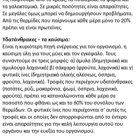
τα γαλακτομικά. Σε μικρές ποσότητες είναι απαραίτητες.
Σε μεγάλες όμως μπορεί να δημιουργήσουν προβλήματα.
Από τις θερμίδες που παίρνουμε κάθε μέρα μόνο το 20%
πρέπει να είναι πρωτεΐνες.
Υδατάνθρακες – τα καύσιμα:
Είναι η κυριότερη πηγή ενέργειας για τον οργανισμό, η
καύσιμη ύλη για τους μύες και τον εγκέφαλο. Τους
συναντούμε σε τρεις μορφές: α) άμυλα (δημητριακά και
αμυλούχα λαχανικά) β) σάκχαρα (φρούτα, λαχανικά) και γ)
φυτικές ίνες (δημητριακά ολικής αλέσεως, όσπρια,
φρούτα, λαχανικά). Τροφές που περιέχουν υδατάνθρακες
(πατάτες, ρύζι, μακαρόνια, ψωμί, όσπρια, λαχανικά,
φρούτα), πρέπει να καταναλώνονται κάθε μέρα σε
ποσοστό που φθάνει ως και το 60% του συνόλου των
θερμίδων. Οι φυτικές ίνες που περιέχονται σ’ αυτές τις
τροφές και οι οποίες δεν απορροφώνται από το έντερο
είναι απαραίτητες για την καλή λειτουργία αυτού του
οργάνου και την ευεξία του οργανισμού.