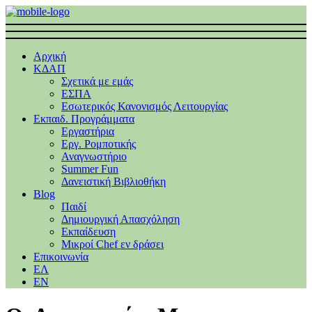
Αρχική
ΚΔΑΠ
Σχετικά με εμάς
ΕΣΠΑ
Εσωτερικός Κανονισμός Λειτουργίας
Εκπαιδ. Προγράμματα
Εργαστήρια
Εργ. Ρομποτικής
Αναγνωστήριο
Summer Fun
Δανειστική Βιβλιοθήκη
Blog
Παιδί
Δημιουργική Απασχόληση
Εκπαίδευση
Μικροί Chef εν δράσει
Επικοινωνία
ΕΛ
EΝ