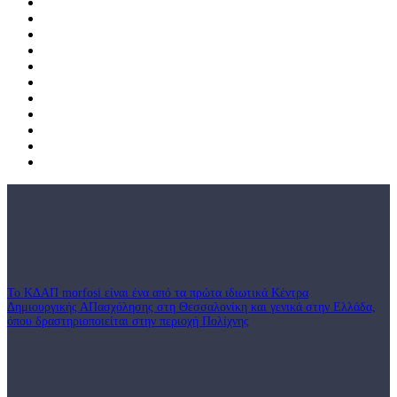
Το ΚΔΑΠ morfosi είναι ένα από τα πρώτα ιδιωτικά Κέντρα
Δημιουργικής ΑΠασχόλησης στη Θεσσαλονίκη και γενικά στην Ελλάδα,
όπου δραστηριοποιείται στην περιοχή Πολίχνης