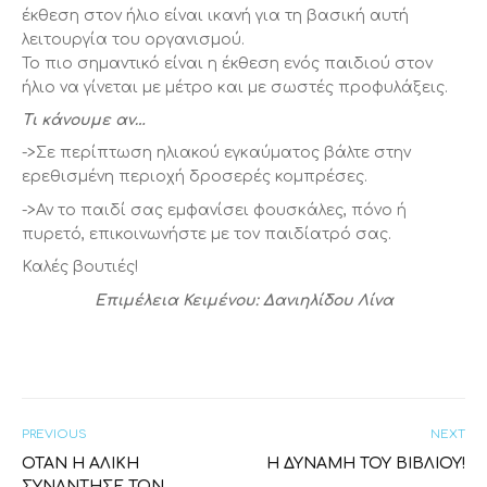
έκθεση στον ήλιο είναι ικανή για τη βασική αυτή
λειτουργία του οργανισμού.
Το πιο σημαντικό είναι η έκθεση ενός παιδιού στον
ήλιο να γίνεται με μέτρο και με σωστές προφυλάξεις.
Τι κάνουμε αν…
->Σε περίπτωση ηλιακού εγκαύματος βάλτε στην
ερεθισμένη περιοχή δροσερές κομπρέσες.
->Αν το παιδί σας εμφανίσει φουσκάλες, πόνο ή
πυρετό, επικοινωνήστε με τον παιδίατρό σας.
Καλές βουτιές!
Επιμέλεια Κειμένου: Δανιηλίδου Λίνα
PREVIOUS
NEXT
ΌΤΑΝ Η ΑΛΊΚΗ
Η ΔΎΝΑΜΗ ΤΟΥ ΒΙΒΛΊΟΥ!
ΣΥΝΆΝΤΗΣΕ ΤΟΝ