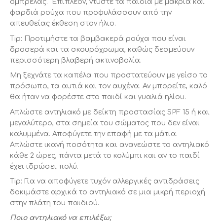
ομπρέλας. Επιπλέον, ντύστε τα παιδιά με μακριά και
φαρδιά ρούχα που προφυλάσσουν από την
απευθείας έκθεση στον ήλιο.
Tip: Προτιμήστε τα βαμβακερά ρούχα που είναι
δροσερά και τα σκουρόχρωμα, καθώς δεσμεύουν
περισσότερη βλαβερή ακτινοβολία.
Μη ξεχνάτε τα καπέλα που προστατεύουν με γείσο το
πρόσωπο, τα αυτιά και τον αυχένα. Αν μπορείτε, καλό
θα ήταν να φορέστε στο παιδί και γυαλιά ηλίου.
Απλώστε αντηλιακό με δείκτη προστασίας SPF 15 ή και
μεγαλύτερο, στα σημεία του σώματος που δεν είναι
καλυμμένα. Αποφύγετε την επαφή με τα μάτια.
Απλώστε ικανή ποσότητα και ανανεώστε το αντηλιακό
κάθε 2 ώρες, πάντα μετά το κολύμπι και αν το παιδί
έχει ιδρώσει πολύ.
Tip: Για να αποφύγετε τυχόν αλλεργικές αντιδράσεις
δοκιμάστε αρχικά το αντηλιακό σε μια μικρή περιοχή
στην πλάτη του παιδιού.
Ποιο αντηλιακό να επιλέξω;