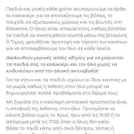
Παιδιά και γονείς κάθε χρόνο ανυπομονούμε να έρθει
το καλοκαίρι για να απολαύσουμε τις βόλτες, το
παιχνίδι σε εξωτερικούς χώρους και τις βουτιές στη
θάλασσα. Ο ήλιος είναι απαραίτητος, καθώς βοηθάει
τα παιδιά να αναπτυχθούν σωστά μέσω της βιταμίνης
D. Όμως, χρειάζεται προσοχή και τήρηση των κανόνων
για να απολαμβάνουμε τον ήλιο σε κάθε ηλικία.
Ακολουθούν μερικές απλές οδηγίες για να χαίρονται
τα παιδιά σας το καλοκαίρι και τον ήλιο χωρίς να
κινδυνεύουν από την ηλιακή ακτινοβολία!
Για τα νήπια και τα παιδιά ισχύουν οι ίδιοι κανόνες με
τα μωρά, καθώς η έκθεση στον ήλιο μπορεί να
δημιουργήσει πολλά προβλήματα στο δέρμα τους.
Μη ξεχνάτε ότι η καλύτερη αντηλιακή προστασία είναι
η αποφυγή της έκθεσης στον ήλιο. Προτιμήστε να
κάνετε βόλτα νωρίς το πρωί, πριν από τις 10:00 ή το
απόγευμα μετά τις 17:00, όταν ο ήλιος δεν καίει.
Βάλτε το παιδί κάτω από σκιά δέντρου, τέντας ή